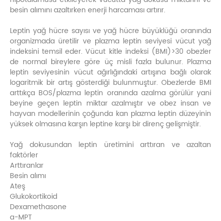
besin alımını azaltırken enerji harcaması artırır.
Leptin yağ hücre sayısı ve yağ hücre büyüklüğü oranında
organizmada üretilir ve plazma leptin seviyesi vücut yağ
indeksini temsil eder. Vücut kitle indeksi (BMI)>30 obezler
de normal bireylere göre üç misli fazla bulunur. Plazma
leptin seviyesinin vücut ağırlığındaki artışına bağlı olarak
logaritmik bir artış gösterdiği bulunmuştur. Obezlerde BMI
arttıkça BOS/plazma leptin oranında azalma görülür yani
beyine geçen leptin miktar azalmıştır ve obez insan ve
hayvan modellerinin çoğunda kan plazma leptin düzeyinin
yüksek olmasına karşın leptine karşı bir direnç gelişmiştir.
Yağ dokusundan leptin üretimini arttıran ve azaltan
faktörler
Arttıranlar
Besin alımı
Ateş
Glukokortikoid
Dexamethasone
a-MPT