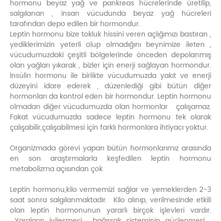
hormonu beyaz yağ ve pankreas hücrelerinde üretilip,
salgılanan , insan vücudunda beyaz yağ hücreleri
tarafından depo edilen bir hormondur.
Leptin hormonu bize tokluk hissini veren açlığımızı bastıran ,
yediklerimizin yeterli olup olmadığını beynimize ileten ,
vücudumuzdaki çeşitli bölgelerinde önceden depolanmış
olan yağları yıkarak , bizler için enerji sağlayan hormondur.
İnsülin hormonu ile birlikte vücudumuzda yakıt ve enerji
düzeyini idare ederek , düzenlediği gibi bütün diğer
hormonları da kontrol eden bir hormondur. Leptin hormonu
olmadan diğer vücudumuzda olan hormonlar çalışamaz.
Fakat vücudumuzda sadece leptin hormonu tek olarak
çalışabilir,çalışabilmesi için farklı hormonlara ihtiyacı yoktur.
Organizmada görevi yapan bütün hormonlarımız arasında
en son araştırmalarla keşfedilen leptin hormonu
metabolizma açısından çok
Leptin hormonu,kilo vermemizi sağlar ve yemeklerden 2-3
saat sonra salgılanmaktadır. Kilo alınıp, verilmesinde etkili
olan leptin hormonunun yararlı birçok işlevleri vardır.
Yaraların iyileşmesi , bağırsak sisteminin güçlenmesi ,