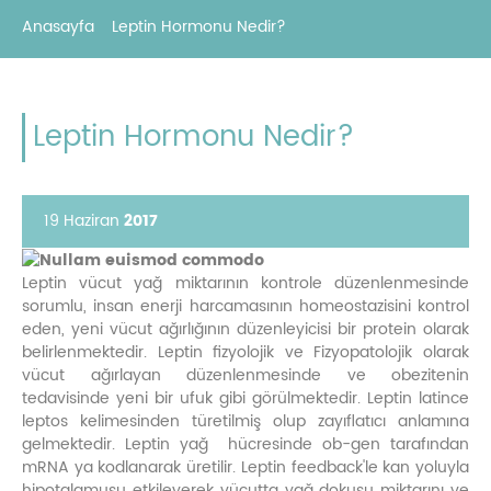
Anasayfa
Leptin Hormonu Nedir?
Leptin Hormonu Nedir?
19 Haziran
2017
Leptin vücut yağ miktarının kontrole düzenlenmesinde
sorumlu, insan enerji harcamasının homeostazisini kontrol
eden, yeni vücut ağırlığının düzenleyicisi bir protein olarak
belirlenmektedir. Leptin fizyolojik ve Fizyopatolojik olarak
vücut ağırlayan düzenlenmesinde ve obezitenin
tedavisinde yeni bir ufuk gibi görülmektedir. Leptin latince
leptos kelimesinden türetilmiş olup zayıflatıcı anlamına
gelmektedir. Leptin yağ hücresinde ob-gen tarafından
mRNA ya kodlanarak üretilir. Leptin feedback'le kan yoluyla
hipotalamusu etkileyerek vücutta yağ dokusu miktarını ve